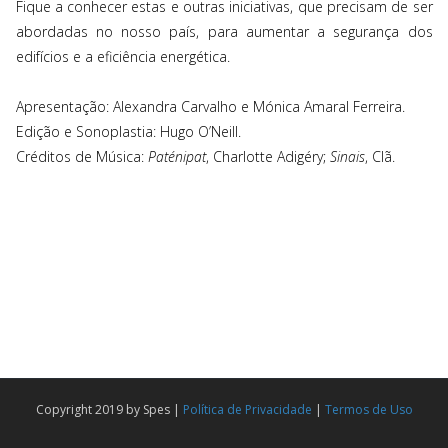
Fique a conhecer estas e outras iniciativas, que precisam de ser
abordadas no nosso país, para aumentar a segurança dos
edifícios e a eficiência energética.
Apresentação: Alexandra Carvalho e Mónica Amaral Ferreira.
Edição e Sonoplastia: Hugo O’Neill.
Créditos de Música:
Paténipat
, Charlotte Adigéry;
Sinais
, Clã.
Copyright 2019 by Spes |
Política de Privacidade
|
Termos de Uso