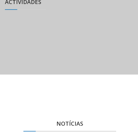
ACTIVIDADES
270 ANOS TERRAMOTO 1755:
PRÉMIO C. S. O. 
DIÁLOGOS PARA O FUTURO
NOTÍCIAS