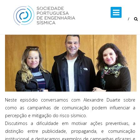
Skip
to
content
Neste episódio conversamos com Alexandre Duarte sobre
como as campanhas de comunicação podem influenciar a
percepção e mitigação do risco sísmico.
Discutimos a dificuldade em motivar ações preventivas, a
distinção entre publicidade, propaganda, e comunicação
institucional, e destacamos exemplos de campanhas eficazes e