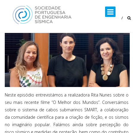
Skip
to
content
Neste episódio entrevistámos a realizadora Rita Nunes sobre o
seu mais recente filme “O Melhor dos Mundos”. Conversámos
sobre o sistema de cabos submarinos SMART, a colaboração
da comunidade científica para a criação de ficção, e os sismos
no imaginário popular. Falámos ainda sobre percepção do
risco sísmico e medidas de proteção, bem como do contributo